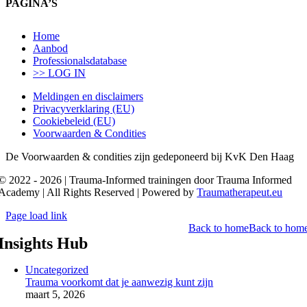
PAGINA’S
Home
Aanbod
Professionalsdatabase
>> LOG IN
Meldingen en disclaimers
Privacyverklaring (EU)
Cookiebeleid (EU)
Voorwaarden & Condities
De Voorwaarden & condities zijn gedeponeerd bij KvK Den Haag
© 2022 - 2026 | Trauma-Informed trainingen door Trauma Informed
Academy | All Rights Reserved | Powered by
Traumatherapeut.eu
Page load link
Back to home
Back to hom
Insights Hub
Uncategorized
Trauma voorkomt dat je aanwezig kunt zijn
maart 5, 2026