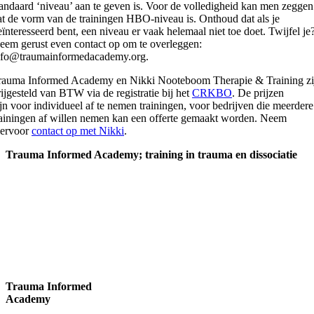
tandaard ‘niveau’ aan te geven is. Voor de volledigheid kan men zeggen
at de vorm van de trainingen HBO-niveau is. Onthoud dat als je
eïnteresseerd bent, een niveau er vaak helemaal niet toe doet. Twijfel je
eem gerust even contact op om te overleggen:
nfo@traumainformedacademy.org.
rauma Informed Academy en Nikki Nooteboom Therapie & Training zi
rijgesteld van BTW via de registratie bij het
CRKBO
. De prijzen
ijn voor individueel af te nemen trainingen, voor bedrijven die meerdere
rainingen af willen nemen kan een offerte gemaakt worden. Neem
iervoor
contact op met Nikki
.
Trauma Informed Academy; training in trauma en dissociatie
Trauma Informed
Academy