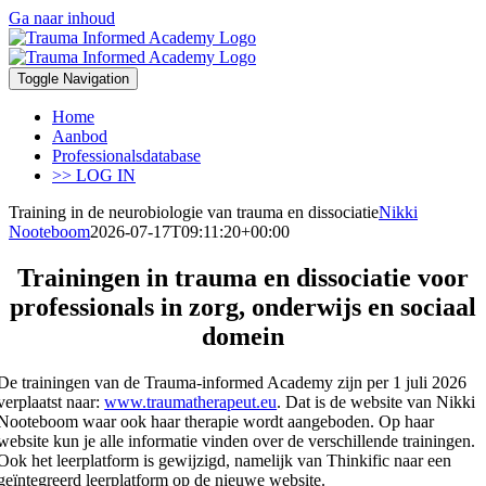
Ga naar inhoud
Toggle Navigation
Home
Aanbod
Professionalsdatabase
>> LOG IN
Training in de neurobiologie van trauma en dissociatie
Nikki
Nooteboom
2026-07-17T09:11:20+00:00
Trainingen in trauma en dissociatie voor
professionals in zorg, onderwijs en sociaal
domein
De trainingen van de Trauma-informed Academy zijn per 1 juli 2026
verplaatst naar:
www.traumatherapeut.eu
. Dat is de website van Nikki
Nooteboom waar ook haar therapie wordt aangeboden. Op haar
website kun je alle informatie vinden over de verschillende trainingen.
Ook het leerplatform is gewijzigd, namelijk van Thinkific naar een
geïntegreerd leerplatform op de nieuwe website.